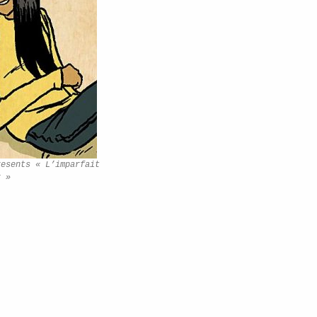
resents « L’imparfait
r »