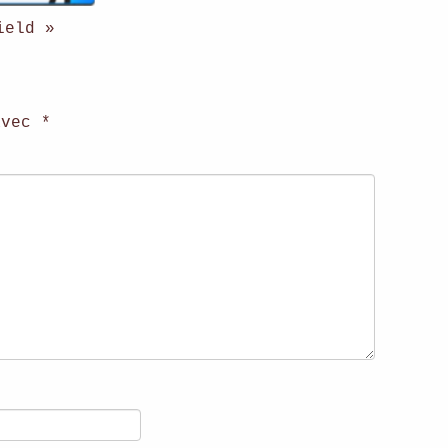
ield »
 avec
*