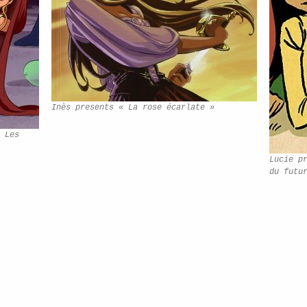
Inès presents « La rose écarlate »
 Les
Lucie p
du futu