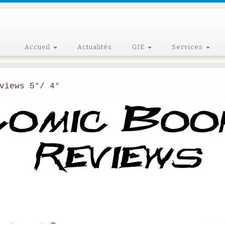
Accueil
Actualités
GIE
Services
views 5°/ 4°