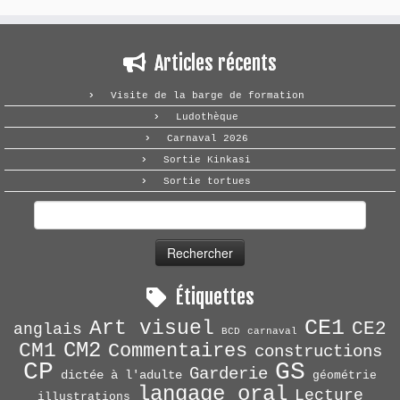
Articles récents
Visite de la barge de formation
Ludothèque
Carnaval 2026
Sortie Kinkasi
Sortie tortues
Rechercher :
Étiquettes
CE1
Art visuel
CE2
anglais
BCD
carnaval
CM2
CM1
Commentaires
constructions
CP
GS
Garderie
dictée à l'adulte
géométrie
langage oral
Lecture
illustrations