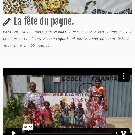
La fête du pagne.
mars 26, 2025
dans
Art Visuel
/
CE1
/
CE2
/
CM1
/
CM2
/
CP
/
GS
/
MS
/
PS
/
TPS
/
Uncategorized
par
muanda-perenco
(mis à
jour il y a 499 jours)