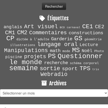
Étiquettes
CE1
Art visuel
CE2
anglais
BCD
carnaval
CM2
CM1
Commentaires
constructions
CP
GS
Garderie
dictée à l'adulte
géométrie
langage oral
Lecture
illustrations
MS
Manipulations
math
Noël
mode
Photo
Questionner
PS
projets
piscine
le monde
recherche
schéma corporel
semaine
TPS
sortie
sport
tris
Webradio
Archives
Archives