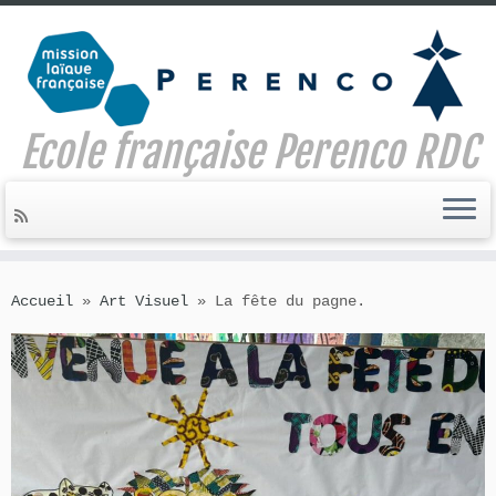
Ecole française Perenco RDC
Skip
to
Accueil
»
Art Visuel
»
La fête du pagne.
content