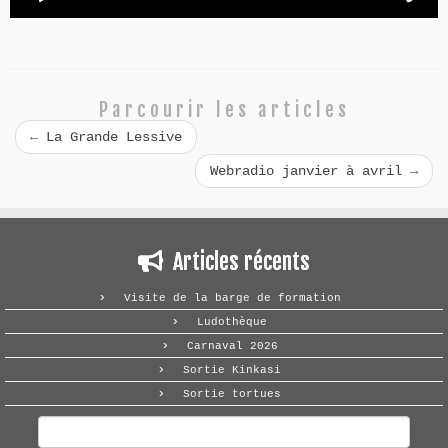
Parcourir les articles
←
La Grande Lessive
Webradio janvier à avril
→
Articles récents
Visite de la barge de formation
Ludothèque
Carnaval 2026
Sortie Kinkasi
Sortie tortues
Rechercher :