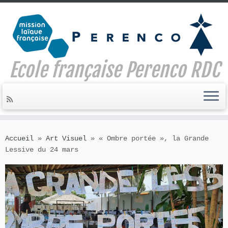
Ecole française Perenco RDC
Skip
to
Accueil
»
Art Visuel
»
« Ombre portée », la Grande
content
Lessive du 24 mars