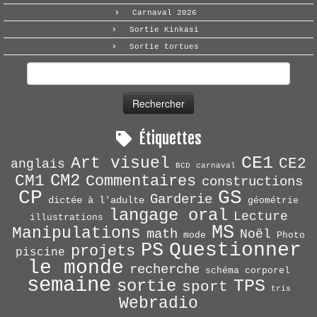
Carnaval 2026
Sortie Kinkasi
Sortie tortues
Rechercher :
Étiquettes
CE1
Art visuel
CE2
anglais
BCD
carnaval
CM2
CM1
Commentaires
constructions
CP
GS
Garderie
dictée à l'adulte
géométrie
langage oral
Lecture
illustrations
MS
Manipulations
math
Noël
mode
Photo
Questionner
PS
projets
piscine
le monde
recherche
schéma corporel
semaine
TPS
sortie
sport
tris
Webradio