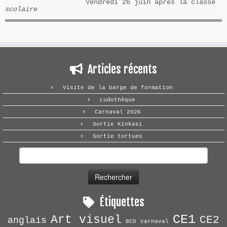
Vendredi 26 juin après la classe
scolaire
Articles récents
Visite de la barge de formation
Ludothèque
Carnaval 2026
Sortie Kinkasi
Sortie tortues
Rechercher :
Étiquettes
CE1
Art visuel
CE2
anglais
BCD
carnaval