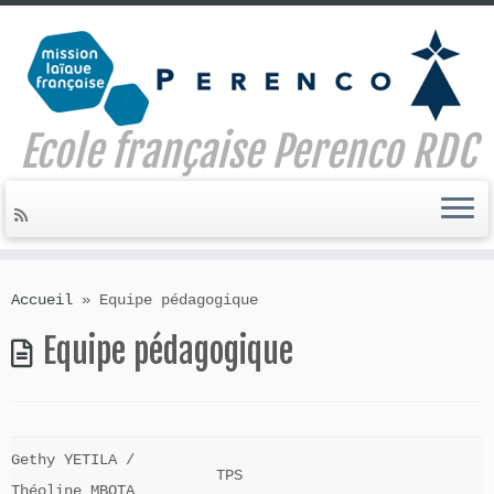
Ecole française Perenco RDC
Skip
to
Accueil
»
Equipe pédagogique
content
Equipe pédagogique
Gethy YETILA /
TPS
Théoline MBOTA