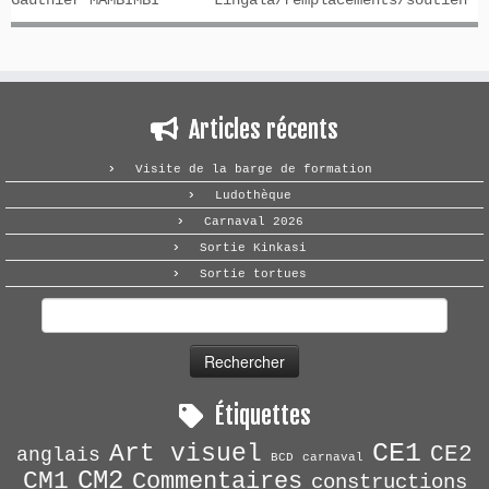
Gauthier MAMBIMBI
Lingala/remplacements/soutien
Articles récents
Visite de la barge de formation
Ludothèque
Carnaval 2026
Sortie Kinkasi
Sortie tortues
Rechercher :
Étiquettes
CE1
Art visuel
CE2
anglais
BCD
carnaval
CM2
CM1
Commentaires
constructions