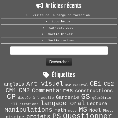
Articles récents
Visite de la barge de formation
Ludothèque
Carnaval 2026
Sortie Kinkasi
Sortie tortues
Rechercher :
Étiquettes
CE1
Art visuel
CE2
anglais
BCD
carnaval
CM2
CM1
Commentaires
constructions
CP
GS
Garderie
dictée à l'adulte
géométrie
langage oral
Lecture
illustrations
MS
Manipulations
math
Noël
mode
Photo
Questionner
PS
projets
piscine