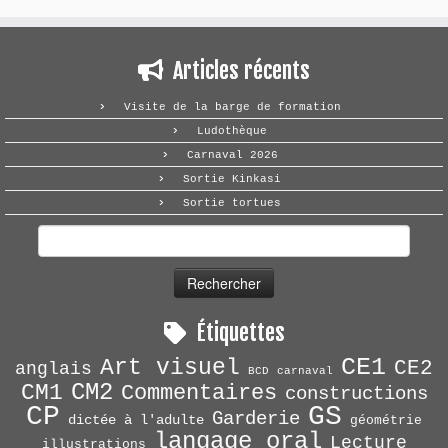
Articles récents
Visite de la barge de formation
Ludothèque
Carnaval 2026
Sortie Kinkasi
Sortie tortues
Rechercher :
Étiquettes
CE1
Art visuel
CE2
anglais
BCD
carnaval
CM2
CM1
Commentaires
constructions
CP
GS
Garderie
dictée à l'adulte
géométrie
langage oral
Lecture
illustrations