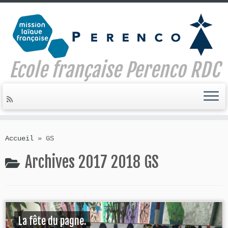
Ecole française Perenco RDC
Skip
to
Accueil
»
GS
content
Archives 2017 2018
GS
La fête du pagne.