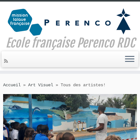
Ecole française Perenco RDC
Skip
to
Accueil
»
Art Visuel
»
Tous des artistes!
content