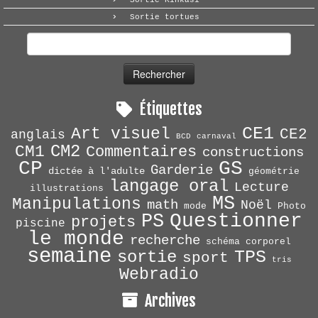
Sortie Kinkasi
Sortie tortues
Rechercher :
Étiquettes
CE1
Art visuel
CE2
anglais
BCD
carnaval
CM2
CM1
Commentaires
constructions
CP
GS
Garderie
dictée à l'adulte
géométrie
langage oral
Lecture
illustrations
MS
Manipulations
math
Noël
mode
Photo
Questionner
PS
projets
piscine
le monde
recherche
schéma corporel
semaine
TPS
sortie
sport
tris
Webradio
Archives