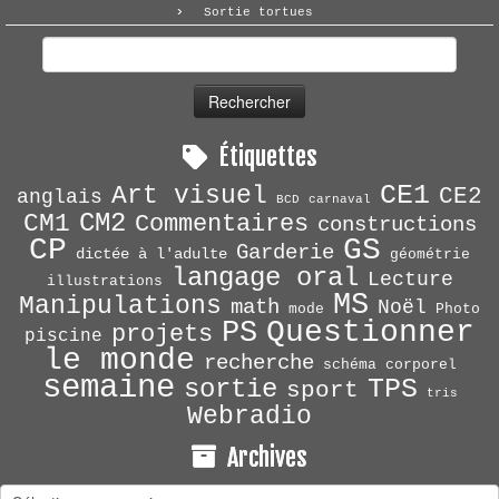
Sortie tortues
Rechercher :
Étiquettes
CE1
Art visuel
CE2
anglais
BCD
carnaval
CM2
CM1
Commentaires
constructions
CP
GS
Garderie
dictée à l'adulte
géométrie
langage oral
Lecture
illustrations
MS
Manipulations
math
Noël
mode
Photo
Questionner
PS
projets
piscine
le monde
recherche
schéma corporel
semaine
TPS
sortie
sport
tris
Webradio
Archives
Archives