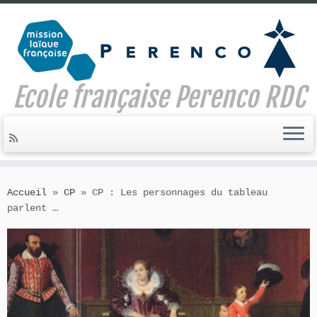
Ecole française Perenco RDC
Skip
to
Accueil
»
CP
»
CP : Les personnages du tableau
content
parlent …