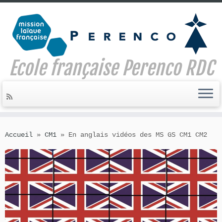
Ecole française Perenco RDC
Skip
to
Accueil
»
CM1
»
En anglais vidéos des MS GS CM1 CM2
content