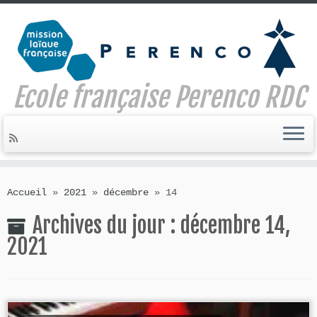
Ecole française Perenco RDC
Skip
to
Accueil
»
2021
»
décembre
»
14
content
Archives du jour :
décembre 14,
2021