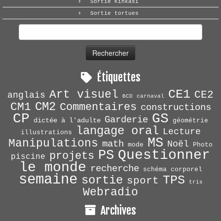
Sortie Kinkasi
Sortie tortues
Rechercher :
Étiquettes
CE1
Art visuel
CE2
anglais
BCD
carnaval
CM2
CM1
Commentaires
constructions
CP
GS
Garderie
dictée à l'adulte
géométrie
langage oral
Lecture
illustrations
MS
Manipulations
math
Noël
mode
Photo
Questionner
PS
projets
piscine
le monde
recherche
schéma corporel
semaine
TPS
sortie
sport
tris
Webradio
Archives