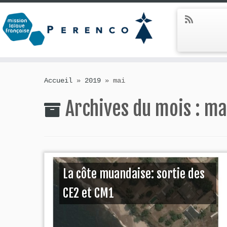
Skip
to
Accueil
»
2019
»
mai
content
Archives du mois :
ma
La côte muandaise: sortie des
CE2 et CM1