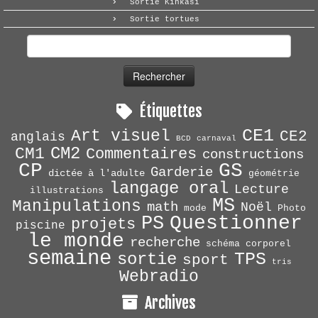
Sortie Kinkasi
Sortie tortues
Rechercher :
Étiquettes
CE1
Art visuel
CE2
anglais
BCD
carnaval
CM2
CM1
Commentaires
constructions
CP
GS
Garderie
dictée à l'adulte
géométrie
langage oral
Lecture
illustrations
MS
Manipulations
math
Noël
mode
Photo
Questionner
PS
projets
piscine
le monde
recherche
schéma corporel
semaine
TPS
sortie
sport
tris
Webradio
Archives