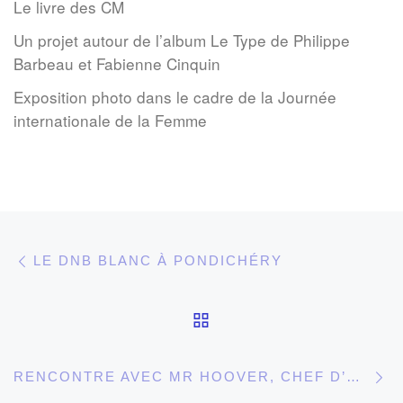
Le livre des CM
Un projet autour de l’album Le Type de Philippe
Barbeau et Fabienne Cinquin
Exposition photo dans le cadre de la Journée
internationale de la Femme
Parcourir les articles
Article précédent
LE DNB BLANC À PONDICHÉRY
RETOUR À LA LISTE 
Ar
RENCONTRE AVEC MR HOOVER, CHEF D’ÉTABLISSEMENT DE L’AISC