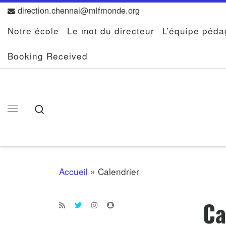
direction.chennai@mlfmonde.org
Skip to content
Notre école
Le mot du directeur
L’équipe péd
Booking Received
Search
Menu
Accueil
»
Calendrier
Ca