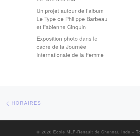
Un projet autour de l’album
Le Type de Philippe Barbeau
et Fabienne Cinquin
Exposition photo dans le
cadre de la Journée
internationale de la Femme
Parcourir les articles
Article précédent
HORAIRES
© 2026
Ecole MLF-Renault de Chennai, Inde
–
T