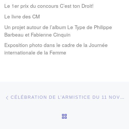
Le 1er prix du concours C’est ton Droit!
Le livre des CM
Un projet autour de l’album Le Type de Philippe
Barbeau et Fabienne Cinquin
Exposition photo dans le cadre de la Journée
internationale de la Femme
Parcourir les articles
Article précédent
CÉLÉBRATION DE L’ARMISTICE DU 11 NOVEMBRE
RETOUR À LA LISTE 
Ar