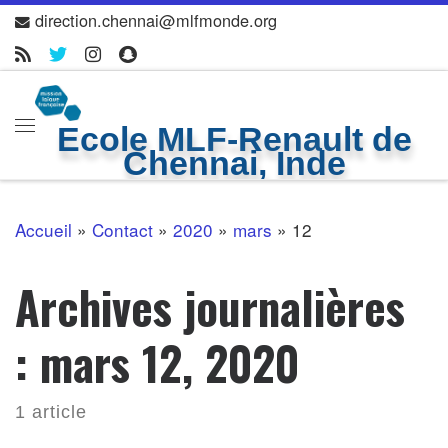
direction.chennai@mlfmonde.org
Skip to content
Ecole MLF-Renault de
Menu
Chennai, Inde
Accueil
»
Contact
»
2020
»
mars
»
12
Archives journalières
:
mars 12, 2020
1 article