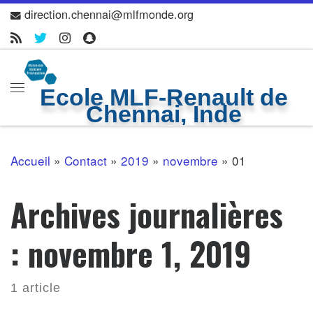
direction.chennai@mlfmonde.org
Skip to content
Ecole MLF-Renault de
Menu
Chennai, Inde
Accueil
»
Contact
»
2019
»
novembre
»
01
Archives journalières
:
novembre 1, 2019
1 article