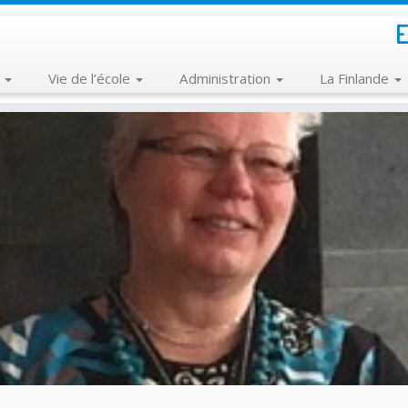
E
e
Vie de l’école
Administration
La Finlande