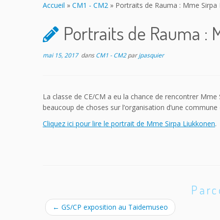
Accueil
»
CM1 - CM2
»
Portraits de Rauma : Mme Sirpa
Portraits de Rauma :
mai 15, 2017
dans
CM1 - CM2
par
jpasquier
La classe de CE/CM a eu la chance de rencontrer Mme Si
beaucoup de choses sur l’organisation d’une commune en
Cliquez ici pour lire le portrait de Mme Sirpa Liukkonen
.
Parc
←
GS/CP exposition au Taidemuseo