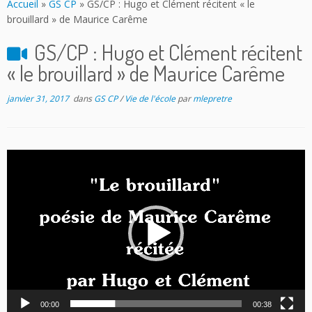
Accueil
»
GS CP
»
GS/CP : Hugo et Clément récitent « le
brouillard » de Maurice Carême
GS/CP : Hugo et Clément récitent
« le brouillard » de Maurice Carême
janvier 31, 2017
dans
GS CP
/
Vie de l'école
par
mlepretre
Lecteur
vidéo
00:00
00:38