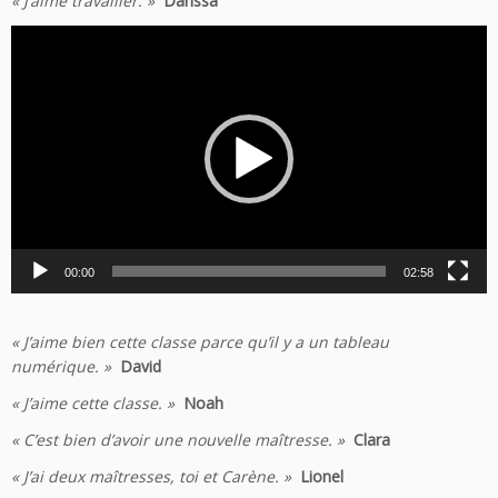
« J’aime travailler. »
Darissa
Lecteur
vidéo
00:00
02:58
« J’aime bien cette classe parce qu’il y a un tableau
numérique. »
David
« J’aime cette classe. »
Noah
« C’est bien d’avoir une nouvelle maîtresse. »
Clara
« J’ai deux maîtresses, toi et Carène. »
Lionel