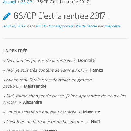
Accueil
»
GS CP
»
GS/CP C’est la rentrée 2017 !
GS/CP C’est la rentrée 2017 !
août 24, 2017
dans
GS CP
/
Uncategorized
/
Vie de l'école
par
mlepretre
LA RENTRÉE
« On a fait les photos de la rentrée. »
Domitille
« Moi, je suis très content de venir au CP. »
Hamza
« Avant, moi, j’étais pressée d’aller en grande
section. »
Mélissandre
« Moi, j’aime changer de classe, j’aime apprendre de nouvelles
choses. »
Alexandre
« On m’a acheté un nouveau cartable. »
Maxence
« C’est bien de faire le jour de la semaine. »
Éliott