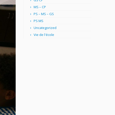
GS CP
MS – CP
PS – MS – GS
PS MS
Uncategorized
Vie de l'école