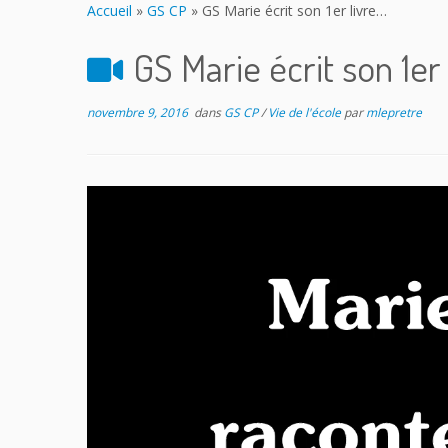
Accueil
»
GS CP
»
GS Marie écrit son 1er livre…
GS Marie écrit son 1er
novembre 9, 2016
dans
GS CP
/
Vie de l'école
par
mlepretre
Lecteur
vidéo