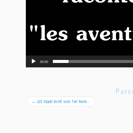
00:00
Parc
←
GS Naël écrit son 1er livre…