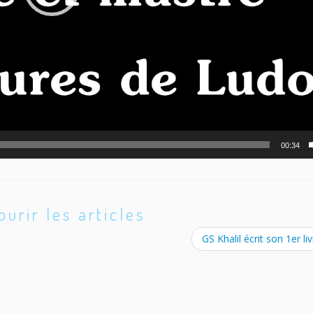
00:34
ourir les articles
GS Khalil écrit son 1er l