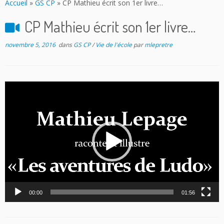
Accueil
»
GS CP
»
CP Mathieu écrit son 1er livre…
CP Mathieu écrit son 1er livre…
novembre 5, 2016
dans
GS CP
/
Vie de l'école
par
mlepretre
Lecteur
vidéo
00:00
01:56