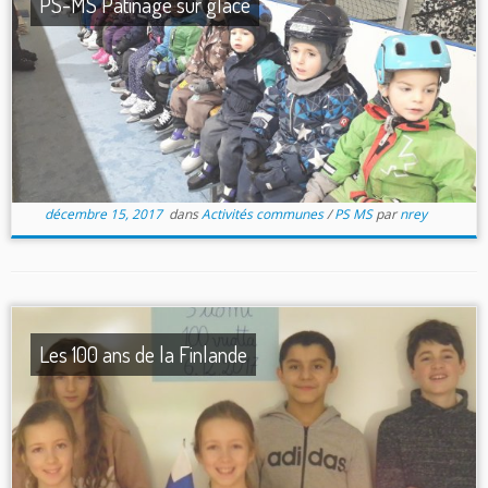
PS-MS Patinage sur glace
décembre 15, 2017
dans
Activités communes
/
PS MS
par
nrey
Les 100 ans de la Finlande