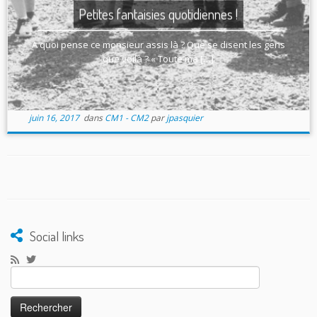
Petites fantaisies quotidiennes !
A quoi pense ce monsieur assis là ? Que se disent les gens
que voilà ? « Toute ma […]
juin 16, 2017
dans
CM1 - CM2
par
jpasquier
Social links
Rechercher :