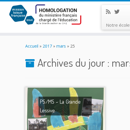
Notre écol
Skip
to
Accueil
»
2017
»
mars
»
25
content
Archives du jour :
mars
PS/MS – La Grande
Lessive