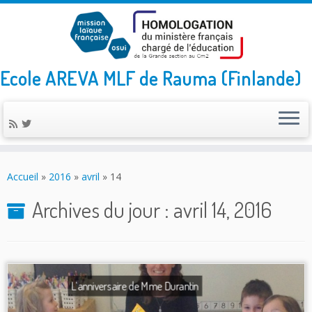
Ecole AREVA MLF de Rauma (Finlande)
Skip
to
Accueil
»
2016
»
avril
»
14
content
Archives du jour :
avril 14, 2016
L’anniversaire de Mme Durantin