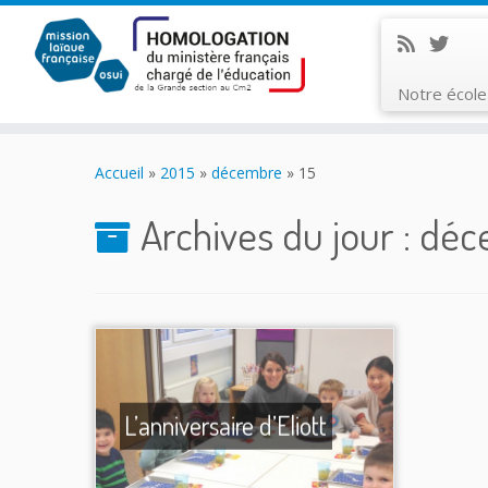
Notre écol
Skip
to
Accueil
»
2015
»
décembre
»
15
content
Archives du jour :
déce
L’anniversaire d’Eliott