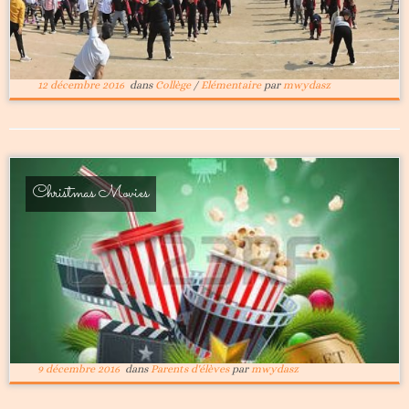
12 décembre 2016
dans
Collège
/
Elémentaire
par
mwydasz
Christmas Movies
9 décembre 2016
dans
Parents d'élèves
par
mwydasz