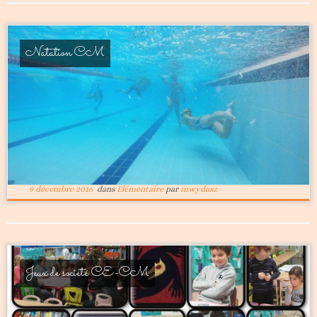
Natation CM
9 décembre 2016
dans
Elémentaire
par
mwydasz
Jeux de société CE-CM