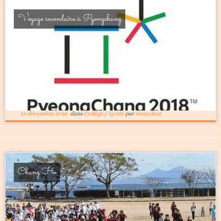
Voyage secondaire à Pyongchang
13 décembre 2016
dans
Collège
/
Lycée
par
mwydasz
Chang Ho