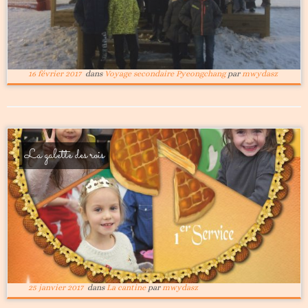
16 février 2017
dans
Voyage secondaire Pyeongchang
par
mwydasz
La galette des rois
25 janvier 2017
dans
La cantine
par
mwydasz