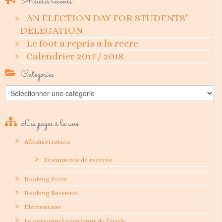
Articles récents
AN ELECTION DAY FOR STUDENTS’
DELEGATION
Le foot a repris a la recre
Calendrier 2017 / 2018
Catégories
Catégories
Les pages à la une
Administration
Documents de rentrée
Booking Form
Booking Received
Elémentaire
Le personnel encadrant de l’école