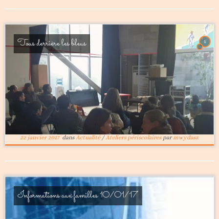
Tous derrière les bleus
1
22 janvier 2017
dans
Actualité
/
Ateliers périscolaires
par
mwydasz
Informations aux familles 10/01/17