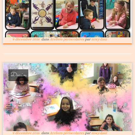
9 décembre 2016
dans
Ateliers périscolaires
par
mwydasz
Dessin
9 décembre 2016
dans
Ateliers périscolaires
par
mwydasz