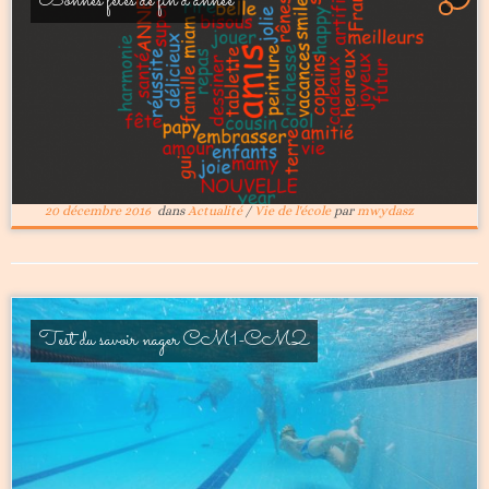
Bonnes fêtes de fin d’année
20 décembre 2016
dans
Actualité
/
Vie de l'école
par
mwydasz
Test du savoir nager CM1-CM2