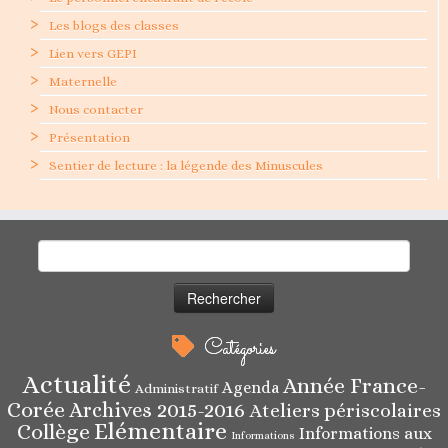
Les blogs des classes
Lien vers GEPI
Maternelle
Nous contacter
Présentation
Sentier de lecture : la légende des Minuscules
Rechercher :
Catégories
Actualité
Année France-
Agenda
Administratif
Corée
Archives 2015-2016
Ateliers périscolaires
Elémentaire
Collège
Informations aux
Informations