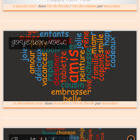
9 janvier 2017
dans
Vie de l'école
/
Vie des classes
par
mwydasz
JOYEUX NOEL
21 décembre 2016
dans
Actualité
/
Vie de l'école
par
mwydasz
1