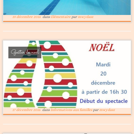
19 décembre 2016
dans
Elémentaire
par
mwydasz
Goûter de noël
17 décembre 2016
dans
Informations aux familles
par
mwydasz