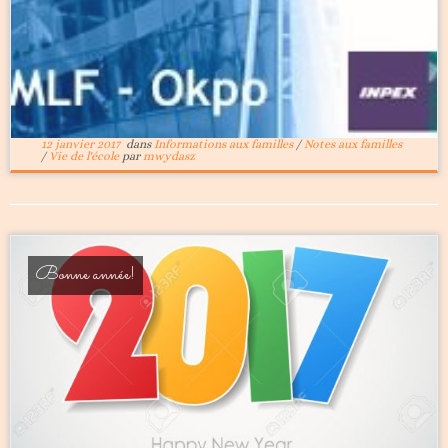
12 janvier 2017
dans
Informations aux familles
/
Notes aux familles
/
Vie de l'école
par
mwydasz
Bonne année!