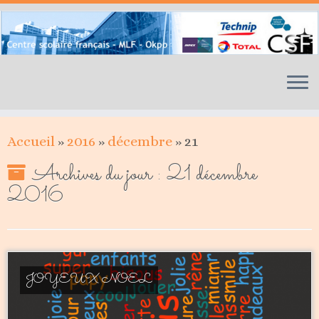
Skip
to
content
Accueil
»
2016
»
décembre
»
21
Archives du jour :
21 décembre
2016
JOYEUX NOEL