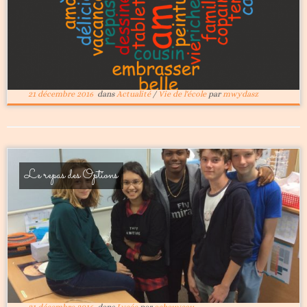
21 décembre 2016
dans
Actualité
/
Vie de l'école
par
mwydasz
Le repas des Options
21 décembre 2016
dans
Lycée
par
achauveau