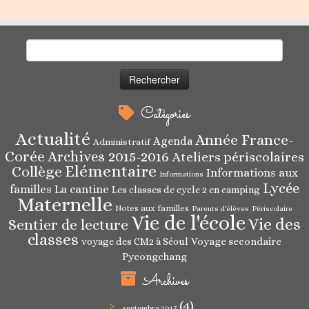
Rechercher :
Catégories
Actualité
Année France-
Agenda
Administratif
Corée
Archives 2015-2016
Ateliers périscolaires
Elémentaire
Collège
Informations aux
Informations
Lycée
familles
La cantine
Les classes de cycle 2 en camping
Maternelle
Notes aux familles
Parents d'élèves
Périscolaire
Vie de l'école
Vie des
Sentier de lecture
classes
Voyage secondaire
voyage des CM2 à Séoul
Pyeongchang
Archives
(4)
septembre 2017