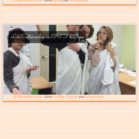
Les Saturnales au CSF d’Okpo
21 décembre 2016
dans
Collège
/
Lycée
par
achauveau