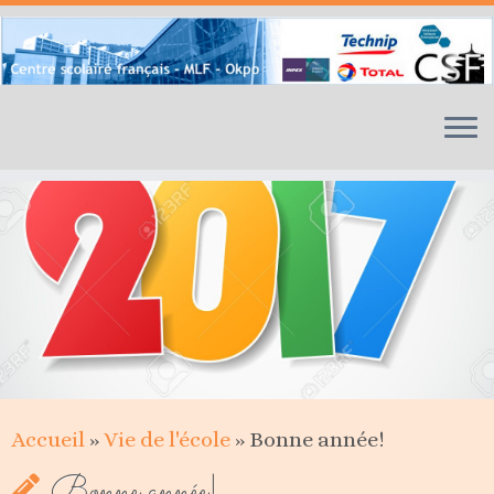
Skip
to
content
Accueil
»
Vie de l'école
»
Bonne année!
Bonne année!