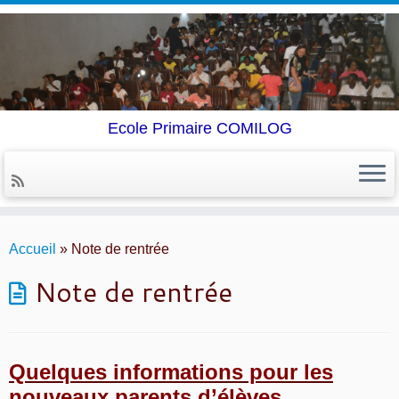
Ecole Primaire COMILOG
Skip
to
Accueil
»
Note de rentrée
content
Note de rentrée
Quelques informations pour les
nouveaux parents d’élèves