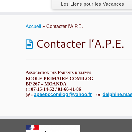
Les Liens pour les Vacances
Skip
to
Accueil
»
Contacter l’A.P.E.
content
Contacter l’A.P.E.
Association des Parents d’eleves
ECOLE PRIMAIRE COMILOG
BP 267 – MOANDA
(
: 07-15-14-52 / 01-66-41-86
@ :
apeepccomilog@yahoo.fr
ou
delphine.ma