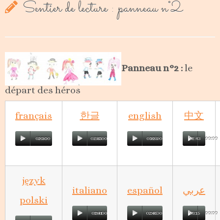
Sentier de lecture : panneau n°2
Panneau n°2 :
le
départ des héros
français
한글
english
中文
02:30
00:00
02:35
00:00
03:23
00:00
02:43
00:00
język
italiano
español
عربي
polski
02:41
00:00
02:45
00:00
03:15
00:00