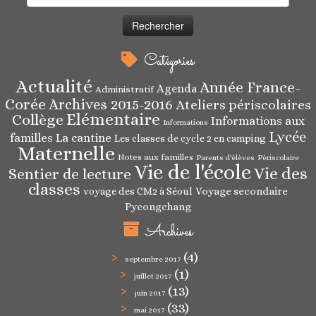
Catégories
Actualité
Année France-
Agenda
Administratif
Corée
Archives 2015-2016
Ateliers périscolaires
Elémentaire
Collège
Informations aux
Informations
Lycée
familles
La cantine
Les classes de cycle 2 en camping
Maternelle
Notes aux familles
Parents d'élèves
Périscolaire
Vie de l'école
Vie des
Sentier de lecture
classes
Voyage secondaire
voyage des CM2 à Séoul
Pyeongchang
Archives
(4)
septembre 2017
(1)
juillet 2017
(13)
juin 2017
(33)
mai 2017