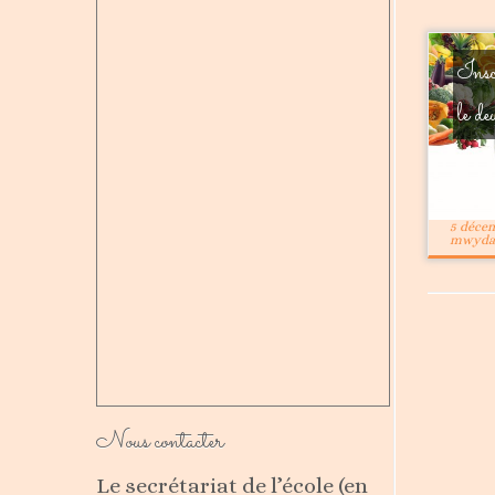
Insc
le de
5 déce
mwyda
Nous contacter
Le secrétariat de l’école (en