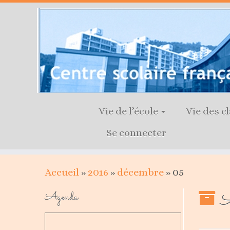
Skip
to
content
Vie de l’école
Vie des c
Se connecter
Accueil
»
2016
»
décembre
»
05
A
Agenda