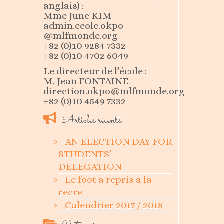
anglais) :
Mme June KIM
admin.ecole.okpo
@mlfmonde.org
+82 (0)10 9284 7332
+82 (0)10 4702 6049
Le directeur de l’école :
M. Jean FONTAINE
direction.okpo@mlfmonde.org
+82 (0)10 4549 7332
Articles récents
AN ELECTION DAY FOR
STUDENTS’
DELEGATION
Le foot a repris a la
recre
Calendrier 2017 / 2018