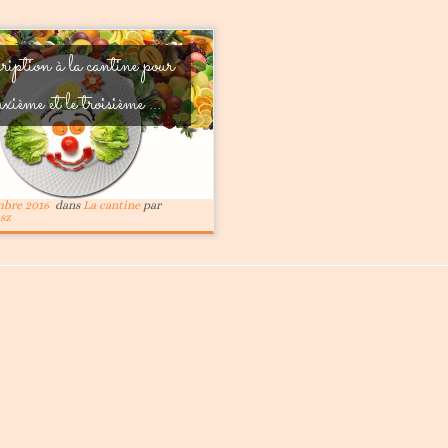
ription à la cantine pour
uxième et le troisième ...
mbre 2016
dans
La cantine
par
sz