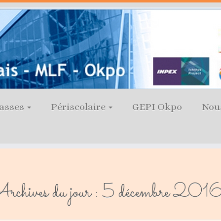
lasses
Périscolaire
GEPI Okpo
Nou
rchives du jour :
5 décembre 201