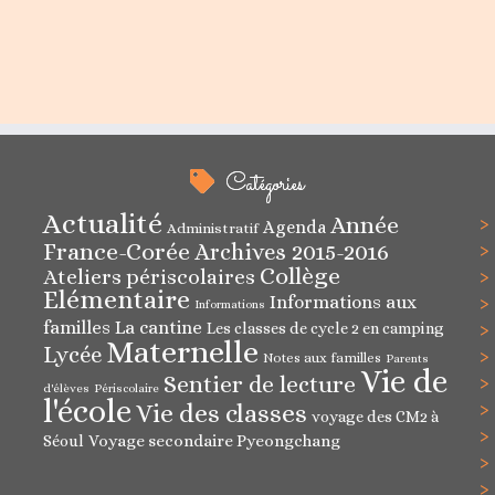
Catégories
Actualité
Année
Agenda
Administratif
France-Corée
Archives 2015-2016
Collège
Ateliers périscolaires
Elémentaire
Informations aux
Informations
familles
La cantine
Les classes de cycle 2 en camping
Maternelle
Lycée
Notes aux familles
Parents
Vie de
Sentier de lecture
d'élèves
Périscolaire
l'école
Vie des classes
voyage des CM2 à
Voyage secondaire Pyeongchang
Séoul