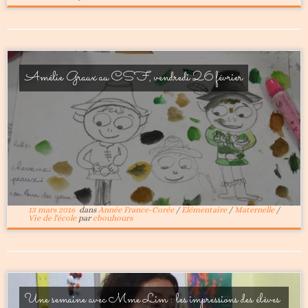
Amélie Graux au CSF, vendredi 26 février
13 mars 2016
dans
Année France-Corée
/
Elémentaire
/
Maternelle
/
Vie de l'école
par
cbouhours
Une semaine avec Mme Lim : les impressions des élèves