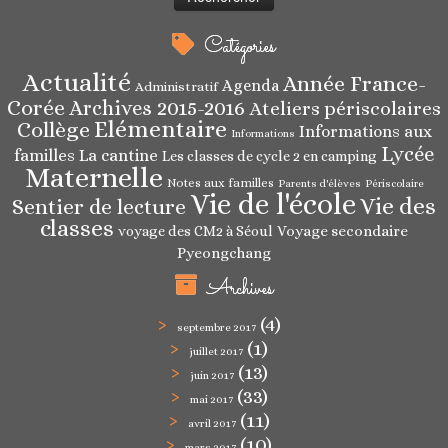
Catégories
Actualité
Année France-
Agenda
Administratif
Corée
Archives 2015-2016
Ateliers périscolaires
Elémentaire
Collège
Informations aux
Informations
Lycée
familles
La cantine
Les classes de cycle 2 en camping
Maternelle
Notes aux familles
Parents d'élèves
Périscolaire
Vie de l'école
Vie des
Sentier de lecture
classes
Voyage secondaire
voyage des CM2 à Séoul
Pyeongchang
Archives
(4)
septembre 2017
(1)
juillet 2017
(13)
juin 2017
(33)
mai 2017
(11)
avril 2017
(10)
mars 2017