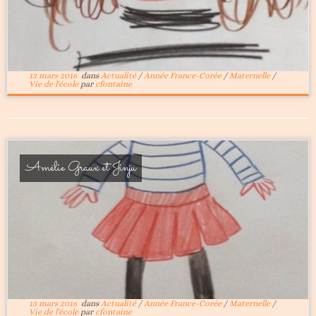
13 mars 2016
dans
Actualité
/
Année France-Corée
/
Maternelle
/
Vie de l'école
par
cfontaine
Amélie Graux et Jinju
13 mars 2016
dans
Actualité
/
Année France-Corée
/
Maternelle
/
Vie de l'école
par
cfontaine