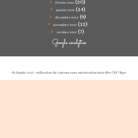
(20)
février 2016
(14)
janvier 2016
(9)
décembre 2015
(12)
novembre 2015
(7)
octobre 2015
Google analytics
·
© depuis 2015 - utilisation du contenu sans autorisation interdite
CSF Okpo
·