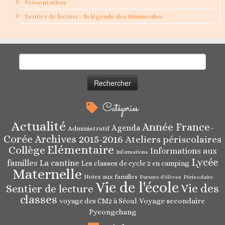
Présentation
Sentier de lecture : la légende des Minuscules
Rechercher :
Catégories
Actualité
Année France-
Agenda
Administratif
Corée
Archives 2015-2016
Ateliers périscolaires
Elémentaire
Collège
Informations aux
Informations
Lycée
familles
La cantine
Les classes de cycle 2 en camping
Maternelle
Notes aux familles
Parents d'élèves
Périscolaire
Vie de l'école
Vie des
Sentier de lecture
classes
Voyage secondaire
voyage des CM2 à Séoul
Pyeongchang