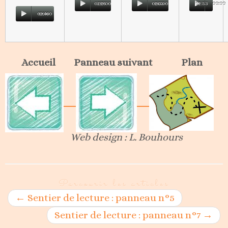
02:29
00:00
02:33
00:00
02:53
00:00
02:48
00:00
Accueil Panneau suivant Plan
Web design : L. Bouhours
Parcourir les articles
←
Sentier de lecture : panneau n°5
Sentier de lecture : panneau n°7
→