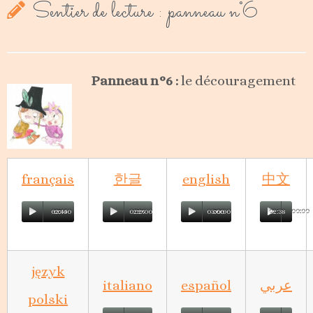
Sentier de lecture : panneau n°6
Panneau n°6 :
le découragement
français
한글
english
中文
02:44
00:00
02:29
00:00
03:00
00:00
02:38
00:00
język
italiano
español
عربي
polski