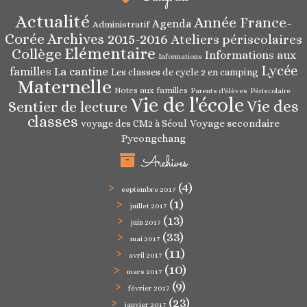
Actualité
Année France-
Agenda
Administratif
Corée
Archives 2015-2016
Ateliers périscolaires
Elémentaire
Collège
Informations aux
Informations
Lycée
familles
La cantine
Les classes de cycle 2 en camping
Maternelle
Notes aux familles
Parents d'élèves
Périscolaire
Vie de l'école
Vie des
Sentier de lecture
classes
Voyage secondaire
voyage des CM2 à Séoul
Pyeongchang
Archives
(4)
septembre 2017
(1)
juillet 2017
(13)
juin 2017
(33)
mai 2017
(11)
avril 2017
(10)
mars 2017
(9)
février 2017
(23)
janvier 2017