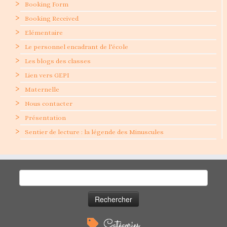
Booking Form
Booking Received
Elémentaire
Le personnel encadrant de l’école
Les blogs des classes
Lien vers GEPI
Maternelle
Nous contacter
Présentation
Sentier de lecture : la légende des Minuscules
Rechercher :
Catégories