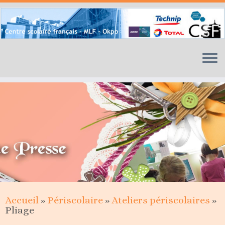
Skip
to
content
Accueil
»
Périscolaire
»
Ateliers périscolaires
»
Pliage