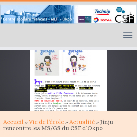
Skip
to
content
Accueil
»
Vie de l'école
»
Actualité
»
Jinju
rencontre les MS/GS du CSF d’Okpo