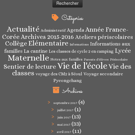
Catégories
Actualité
Année France-
Agenda
Administratif
Corée
Archives 2015-2016
Ateliers périscolaires
Elémentaire
Collège
Informations aux
Informations
Lycée
familles
La cantine
Les classes de cycle 2 en camping
Maternelle
Notes aux familles
Parents d'élèves
Périscolaire
Vie de l'école
Vie des
Sentier de lecture
classes
Voyage secondaire
voyage des CM2 à Séoul
Pyeongchang
Archives
(4)
septembre 2017
(1)
juillet 2017
(13)
juin 2017
(33)
mai 2017
(11)
avril 2017