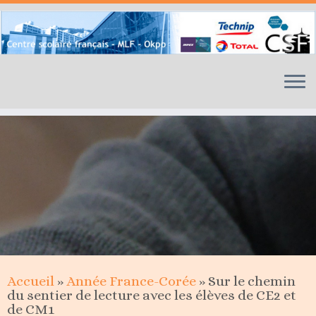
Skip
to
content
Accueil
»
Année France-Corée
»
Sur le chemin
du sentier de lecture avec les élèves de CE2 et
de CM1