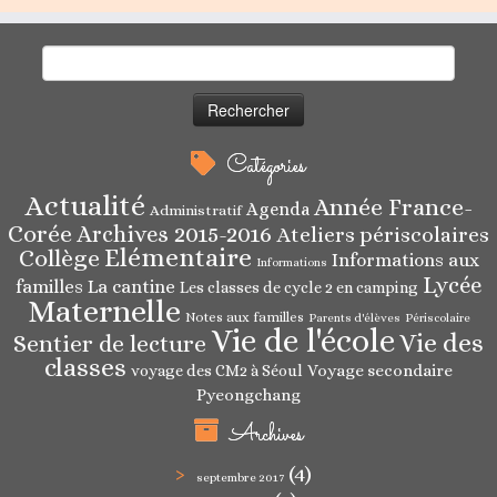
Rechercher :
Catégories
Actualité
Année France-
Agenda
Administratif
Corée
Archives 2015-2016
Ateliers périscolaires
Elémentaire
Collège
Informations aux
Informations
Lycée
familles
La cantine
Les classes de cycle 2 en camping
Maternelle
Notes aux familles
Parents d'élèves
Périscolaire
Vie de l'école
Vie des
Sentier de lecture
classes
Voyage secondaire
voyage des CM2 à Séoul
Pyeongchang
Archives
(4)
septembre 2017