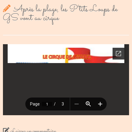
Après la plage, les P’tits Loups de
GS vont au cirque
Laissez un commentaire