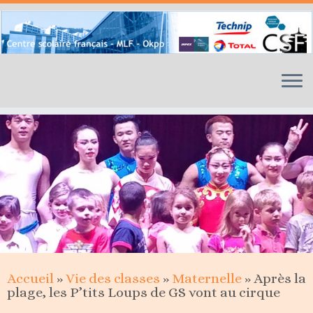
Skip
to
content
Accueil
»
Vie des classes
»
Maternelle
»
Après la
plage, les P’tits Loups de GS vont au cirque