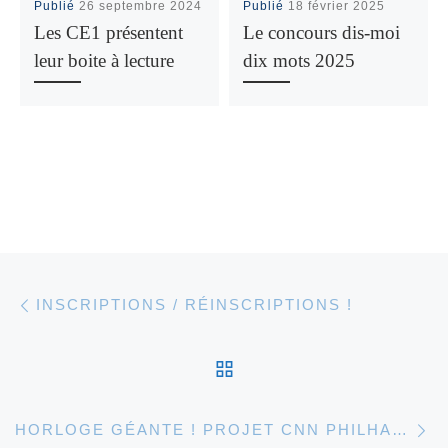
Publié
26 septembre 2024
Publié
18 février 2025
Les CE1 présentent
Le concours dis-moi
leur boite à lecture
dix mots 2025
Article précédent
Parcourir les articles
INSCRIPTIONS / RÉINSCRIPTIONS !
RETOUR À LA LISTE 
Ar
HORLOGE GÉANTE ! PROJET CNN PHILHARMONIE.