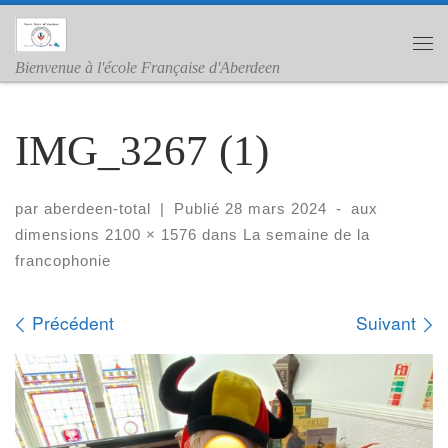
Skip to content
Me
Bienvenue à l'école Française d'Aberdeen
IMG_3267 (1)
par
aberdeen-total
|
Publié
28 mars 2024
-
aux
dimensions
2100 × 1576
dans
La semaine de la
francophonie
Navigation dans les images
Précédent
Suivant