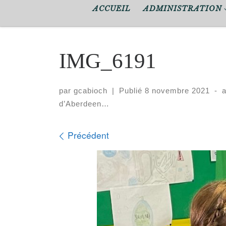
ACCUEIL
ADMINISTRATION
IMG_6191
par
gcabioch
|
Publié
8 novembre 2021
-
d’Aberdeen…
Navigation dans les i
Précédent